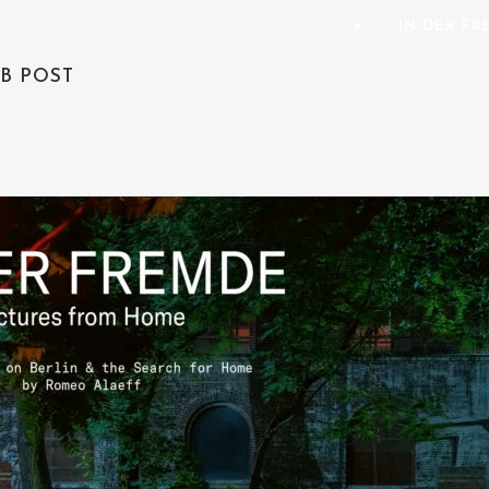
⭑
IN DER F
B POST